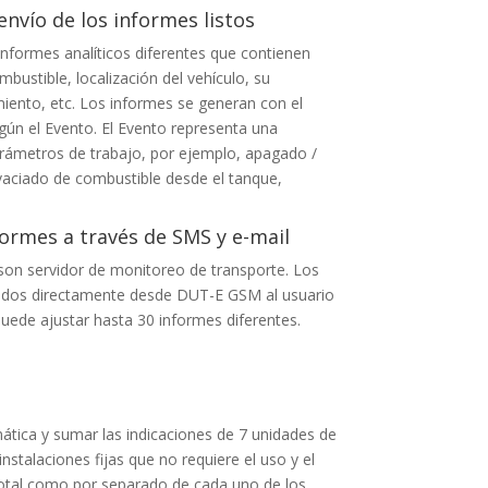
envío de los informes listos
formes analíticos diferentes que contienen
bustible, localización del vehículo, su
miento, etc. Los informes se generan con el
gún el Evento. El Evento representa una
arámetros de trabajo, por ejemplo, apagado /
vaciado de combustible desde el tanque,
formes a través de SMS y e-mail
on servidor de monitoreo de transporte. Los
tidos directamente desde DUT-E GSM al usuario
puede ajustar hasta 30 informes diferentes.
ática y sumar las indicaciones de 7 unidades de
stalaciones fijas que no requiere el uso y el
total como por separado de cada uno de los