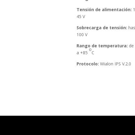
Tensión de alimentación:
1
45 V
Sobrecarga de tensión:
has
100 V
Rango de temperatura:
de 
о
a +85
C
Protocolo:
Wialon IPS V.2.0