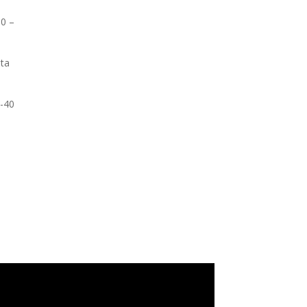
0 –
ta
-40