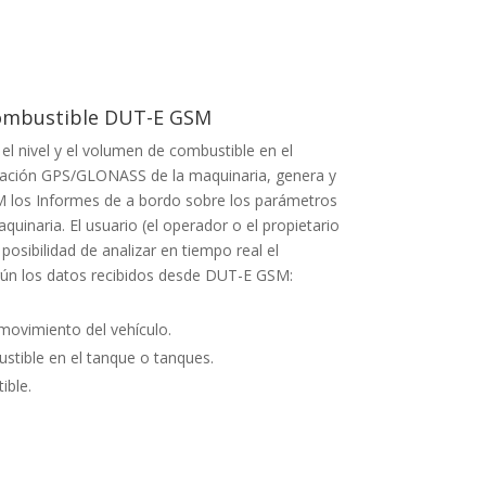
combustible DUT-E GSM
l nivel y el volumen de combustible en el
ización GPS/GLONASS de la maquinaria, genera y
SM los Informes de a bordo sobre los parámetros
uinaria. El usuario (el operador o el propietario
a posibilidad de analizar en tiempo real el
gún los datos recibidos desde DUT-E GSM:
 movimiento del vehículo.
stible en el tanque o tanques.
ible.