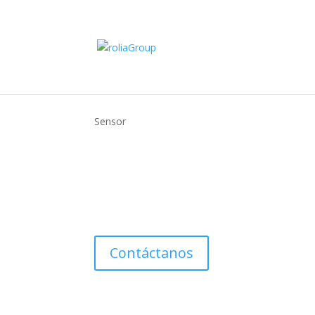
Sensor
DUT-E GSM
Sensor de nivel de combustible con conexión a la
Contáctanos